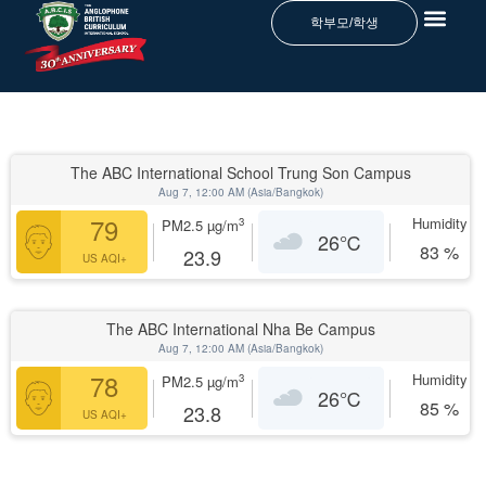
학부모/학생
The ABC International School Trung Son Campus
Aug 7, 12:00 AM (Asia/Bangkok)
79
Humidity
3
PM2.5
µg/m
26
℃
83
%
23.9
US AQI+
The ABC International Nha Be Campus
Aug 7, 12:00 AM (Asia/Bangkok)
78
Humidity
3
PM2.5
µg/m
26
℃
85
%
23.8
US AQI+